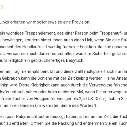
23
Links erhalten wir möglicherweise eine Provision.
ein wichtiges Treppenelement, das einer Person beim Treppenauf- und -
u bewältigen, sondern bietet Ihnen auch einen Halt, wenn Sie eine S
uberkeit des Handlaufs ist wichtig für seine Funktion, da eine unsa
z versäumen, sich daran festzuhalten, was ihre Sicherheit gefährd
aufs lediglich ein gebrauchsfertiges Babytuch.
n am Tag mehrmals benutzt und diese Zahl multipliziert sich nur mit
n Gebrauch kann die Schiene mit der Zeit klebrig werden – eine An
inigt wird. Diese Klebrigkeit kann auch durch die Verwendung falsch
byfeuchttuch haben oder beim nächsten Mal, wenn Sie unterwegs sin
reier Tücher von Huggies für weniger als 2,50 US-Dollar), haben Sie 
ion an Ihren Händen (im wahrsten Sinne des Wortes!).
 ein paar Babyfeuchttücher besorgt haben, ist es an der Zeit, die Tü
auf zu entfalten. Öffnen Sie die Packung und entnehmen Sie ein Tuc