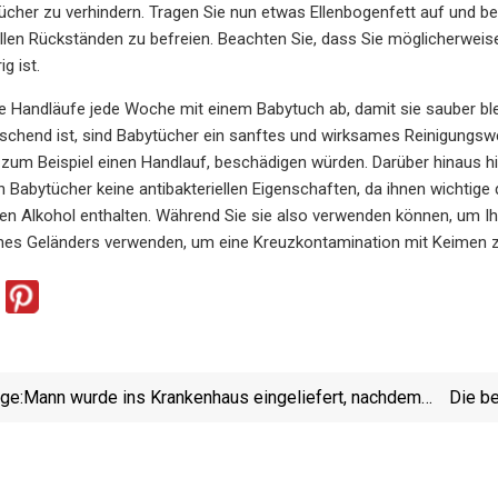
Tücher zu verhindern. Tragen Sie nun etwas Ellenbogenfett auf und 
ellen Rückständen zu befreien. Beachten Sie, dass Sie möglicherwe
g ist.
e Handläufe jede Woche mit einem Babytuch ab, damit sie sauber ble
raschend ist, sind Babytücher ein sanftes und wirksames Reinigungswe
 zum Beispiel einen Handlauf, beschädigen würden. Darüber hinaus hint
n Babytücher keine antibakteriellen Eigenschaften, da ihnen wichtige
en Alkohol enthalten. Während Sie sie also verwenden können, um Ihr
ines Geländers verwenden, um eine Kreuzkontamination mit Keimen z
ige:
Mann wurde ins Krankenhaus eingeliefert, nachdem
Die b
er im Columbus Zoo über das Geländer gestürzt war