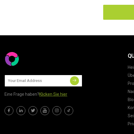
QU
He
Übe
Pr
Nac
Eine Frage haben?
Klicken Sie hier
Blo
Kon
Sei
Pri