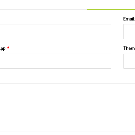
Email
App:
*
Them