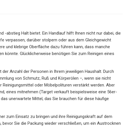
abstieg Halt bietet. Ein Handlauf hilft Ihnen nicht nur dabei, die
tufe verpassen, darüber stolpern oder aus dem Gleichgewicht
ubere und klebrige Oberfläche dazu führen kann, dass manche
en könnte. Glücklicherweise benötigen Sie zum Reinigen eines
 der Anzahl der Personen in Ihrem jeweiligen Haushalt. Durch
sammlung von Schmutz, Ruß und Körperölen –, wenn sie nicht
er Reinigungsmittel oder Möbelpolituren verstärkt werden. Aber
d, eines mitnehmen (Target verkauft beispielsweise eine 56er-
das unerwartete Mittel, das Sie brauchen für diese häufige
cher zum Einsatz zu bringen und ihre Reinigungskraft auf dem
h, bevor Sie die Packung wieder verschließen, um ein Austrocknen