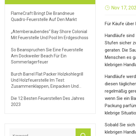
Nov 17, 20
FlameCraft Bringt Die Brandneue
Quadro-Feuerstelle Auf Den Markt
Für Käufe über 
„Atemberaubendes“ Bay Shore Colonial
Handläufe sind 
Mit Feuerstelle Und Pool Im Erdgeschoss
Stufen sicher z
So Beanspruchen Sie Eine Feuerstelle
geraten. Die Sa
Am Dockweiler Beach Für Ein
Menschen es gan
Sommerlagerfeuer
klebrigen Handl
Burch Barrel Flat Packer Holzkohlegrill
Handläufe werde
Und Holzfeuerstelle Im Test:
diesen tägliche
Zusammenklappen, Einpacken Und
regelmäßig gere
Überall Grillen
wenn Sie ein Ba
Die 12 Besten Feuerstellen Des Jahres
2023
Packung parfümf
klebrige Situat
Sobald Sie sich
klebrigen Handl