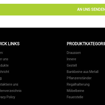
AN UNS SENDE
ICK LINKS
PRODUKTKATEGORI
im
Draussen
r uns
Innere
odukte
Gestell
hricht
Bankbeine aus Metall
g
Pflanzenständer
taktiere uns
Regalhalterung
tenverzeichnis
Möbelbeine
vacy Policy
Feuerstelle