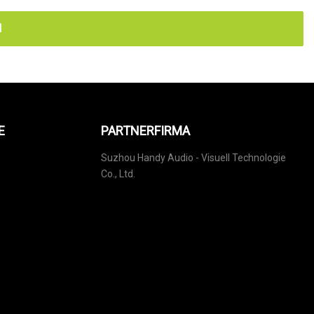
N
E
PARTNERFIRMA
Suzhou Handy Audio - Visuell Technologie
Co., Ltd.