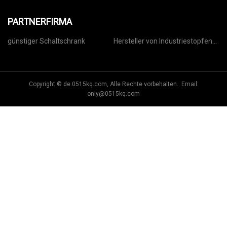
PARTNERFIRMA
günstiger Schaltschrank
Hersteller von Industriestopfen
und Sockel
Copyright © de.0515kq.com, Alle Rechte vorbehalten. Email:
only@0515kq.com