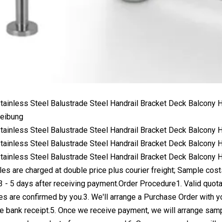
eibung
s are charged at double price plus courier freight; Sample co
3 - 5 days after receiving payment.Order Procedure1. Valid quot
es are confirmed by you.3. We'll arrange a Purchase Order with yo
e bank receipt.5. Once we receive payment, we will arrange sam