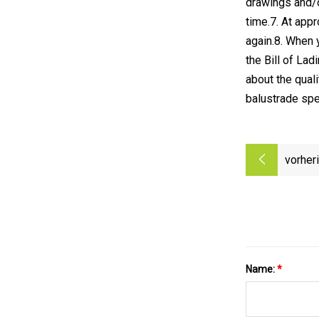
drawings and/o
time.7. At app
again.8. When 
the Bill of La
about the qual
balustrade spe
vorher
Name:
*