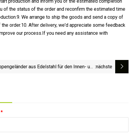
tart production and inform you of the estimated completion
ou of the status of the order and reconfirm the estimated time
roduction.9. We arrange to ship the goods and send a copy of
f the order.10. After delivery, we'd appreciate some feedback
 improve our process.If you need any assistance with
ppengeländer aus Edelstahl für den Innen- und
:nächste
Außenbereich, Handlauf, Leitplanken-Design,
Treppengeländer
:
*