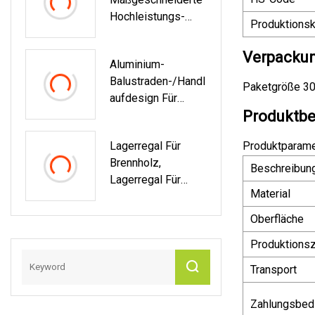
Metall, U-Halterung
Hochleistungs-
Für Regale
Produktionsk
Regalhalterungen
Verpackun
Aluminium-
Balustraden-/Handl
Paketgröße 30
Aufdesign Für
Produktbe
Balkon/Deck
Lagerregal Für
Produktparame
Brennholz,
Beschreibun
Lagerregal Für
Material
Brennholz,
Lagerregal Für
Oberfläche
Brennholz Für Den
Produktionsz
Innenbereich Für
Die Gartenarbeit
Transport
Zahlungsbed