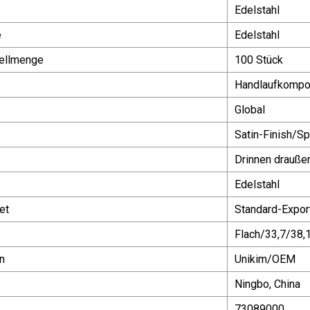
Edelstahl
e
Edelstahl
ellmenge
100 Stück
Handlaufkompon
Global
Satin-Finish/Sp
Drinnen drauße
Edelstahl
et
Standard-Expor
Flach/33,7/38,
n
Unikim/OEM
Ningbo, China
73089000