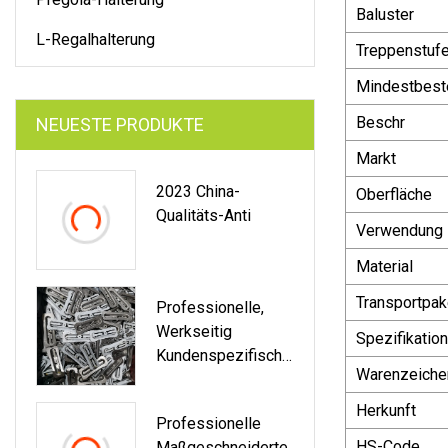
Baluster
L-Regalhalterung
Treppenstuf
Mindestbest
Beschr
NEUESTE PRODUKTE
Markt
2023 China-
Oberfläche
Qualitäts-Anti
Verwendung
Material
Transportpak
Professionelle,
Werkseitig
Spezifikation
Kundenspezifische
Warenzeiche
OEM- Und ODM-
Stanzteile Aus
Herkunft
Professionelle
Stahlverstärktem
HS-Code
Maßgeschneiderte