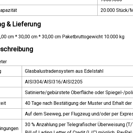
apazität
20.000 Stück/
g & Lieferung
,00 cm * 30,00 cm * 30,00 cm Paketbruttogewicht 10.000 kg
schreibung
ter
g
Glasbalustradensystem aus Edelstahl
AISI304/AISI316/AISI2205
Satinierte/gebürstete Oberfläche oder Spiegel-/pol
eit
40 Tage nach Bestätigung der Muster und Erhalt de
Auf dem Seeweg, per Flugzeug und/oder per Expr
30 % Anzahlung per Telegrafischer Überweisung (T/
ingungen
Bill of Lading Letter of Credit (L/C) möglich. PayPa