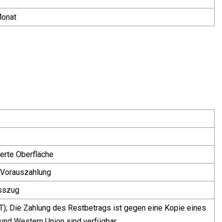
Monat
ierte Oberfläche
r Vorauszahlung
esszug
T); Die Zahlung des Restbetrags ist gegen eine Kopie eines
l und Western Union sind verfügbar