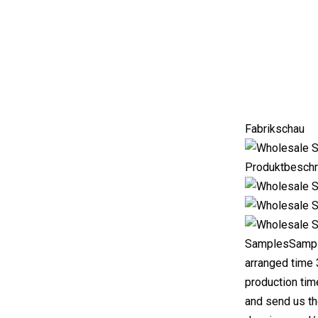
Fabrikschau
Produktbeschr
SamplesSample
arranged time 
production tim
and send us th