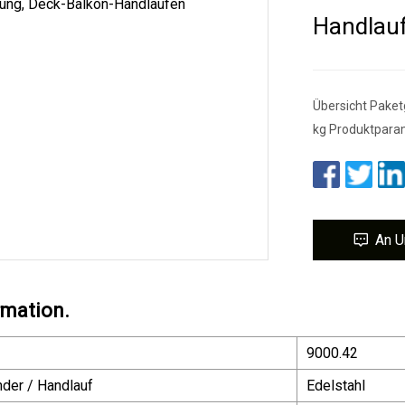
Handlauf
Übersicht Paket
kg Produktparam
An U
rmation.
9000.42
der / Handlauf
Edelstahl