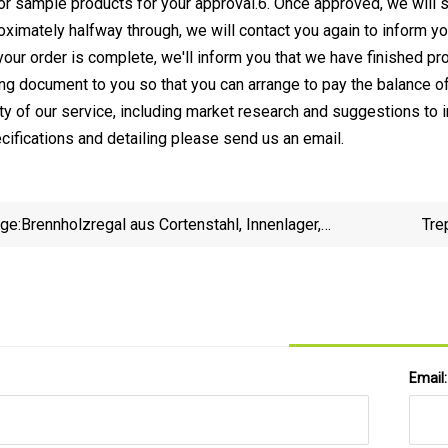
r sample products for your approval.6. Once approved, we will s
roximately halfway through, we will contact you again to inform y
your order is complete, we'll inform you that we have finished p
ding document to you so that you can arrange to pay the balance o
ity of our service, including market research and suggestions to
cifications and detailing please send us an email.
ige:
Brennholzregal aus Cortenstahl, Innenlager,
Tre
sechseckiges Lagerregal für Brennholzscheite
Email