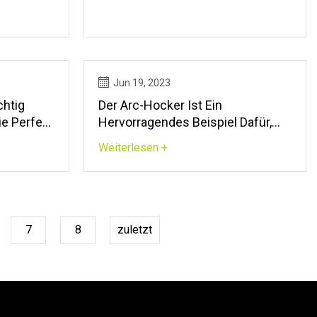
Jun 19, 2023
chtig
Der Arc-Hocker Ist Ein
e Perfekt
Hervorragendes Beispiel Dafür,
Wie Funktionalität In Einem
Weiterlesen +
Möbeldesign Auf Eleganz Und
Einfachheit Trifft
7
8
zuletzt