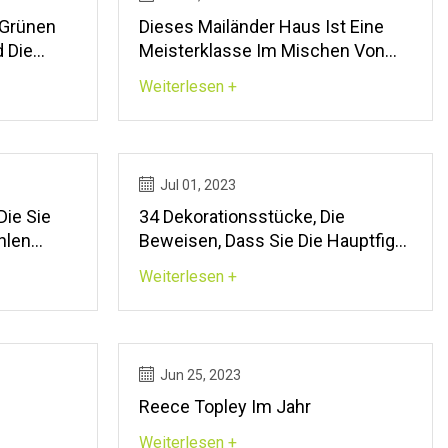
n Grünen
Dieses Mailänder Haus Ist Eine
 Die
Meisterklasse Im Mischen Von
 Die Man
Formen, Farben Und Freien
Weiterlesen +
Kann
Fundstücken
Jul 01, 2023
Die Sie
34 Dekorationsstücke, Die
hlen
Beweisen, Dass Sie Die Hauptfigur
Sind
Weiterlesen +
Jun 25, 2023
Reece Topley Im Jahr
Weiterlesen +