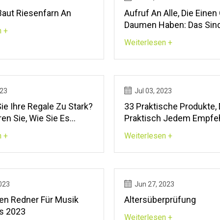
Baut Riesenfarn An
Aufruf An Alle, Die Eine
Daumen Haben: Das Sind
n +
Besten Gartenangebote,
Weiterlesen +
Am Prime Day Punkten 
023
Jul 03, 2023
ie Ihre Regale Zu Stark?
33 Praktische Produkte, 
ren Sie, Wie Sie Es
Praktisch Jedem Empfe
Werden
n +
Weiterlesen +
023
Jun 27, 2023
ten Redner Für Musik
Altersüberprüfung
s 2023
Weiterlesen +