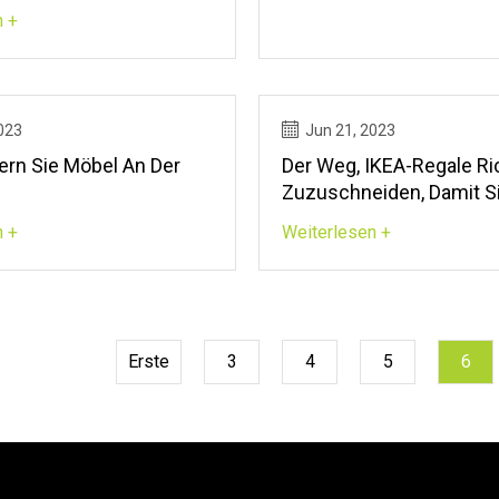
n +
023
Jun 21, 2023
ern Sie Möbel An Der
Der Weg, IKEA-Regale Ri
Zuzuschneiden, Damit Si
Nach Maß Passen
n +
Weiterlesen +
Erste
3
4
5
6