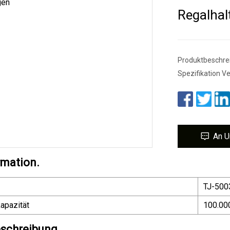
Regalhal
Produktbeschre
Spezifikation V
An U
rmation.
TJ-500
apazität
100.00
schreibung