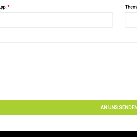
App:
*
Them
AN UNS SENDE