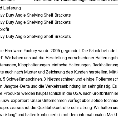
d Lieferung
rofil
jie Hardware Factory wurde 2005 gegründet. Die Fabrik befindet
“. Wir haben uns auf die Herstellung verschiedener Halterungsbe
erungen, Klapphalterungen, einfache Halterungen, Rackhalterunge
e auch nach Muster und Zeichnung des Kunden herstellen. Mittl
 5 Schweißmaschinen, 3 Nietmaschinen und einige Poliermaschin
im Jangtse-Delta und die Verkehrsanbindung ist sehr günstig. 
re Produkte werden hauptsächlich in die USA, nach Großbritannien,
 usw. exportiert. Unser Unternehmen verfügt über solide technis
sprozesses ist die Qualitätskontrolle sehr streng. Wir halten uns
twicklung“ und halten kontinuierlich mit dem internationalen Mark