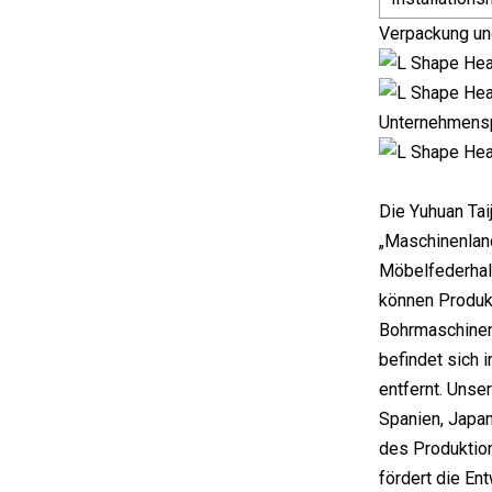
Verpackung un
Unternehmensp
Die Yuhuan Tai
„Maschinenland
Möbelfederhalt
können Produkt
Bohrmaschinen,
befindet sich 
entfernt. Unse
Spanien, Japan
des Produktion
fördert die En