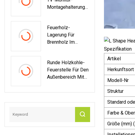
Außeninnenwand
Bewegungssensor,
Montagehalterung,
Treppen
Solarwand-
Stahl-
Trockenhängende
Gartenleuchten
Regal-/Eckstützhal
Heimdekoration
Feuerholz-
Terung
Gebäudematerialie
Lagerung Für
N Granit
Brennholz Im
Spezifikation
Freien Aus Stahl,
Große
Artikel
Runde Holzkohle-
Lagerholzregale
Herkunftsort
Feuerstelle Für Den
Für Brennholz Im
Außenbereich Mit
Freien
Modell-Nr
Hirsch-Design Für
Struktur
Familiencamping
Standard ode
Farbe & Ober
Größe (mm) (
Installation