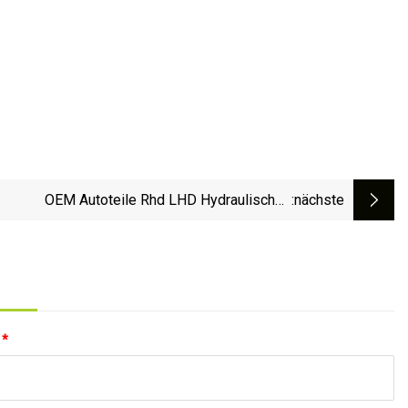
OEM Autoteile Rhd LHD Hydraulisches
:nächste
ervolenkungsgetriebe Lenkgetriebe für Toyota
Corolla Honda Accord Nissan Mazda Suzuki
Japanisches Auto
:
*