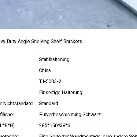
Stahlhalterung
China
TJ-5003-2
Einseitige Halterung
r Nichtstandard
Standard
fläche:
Pulverbeschichtung Schwarz.
L*B*H):
285*150*38*6
smethode:
Eine Seite zur Wandmontage, eine andere Seit