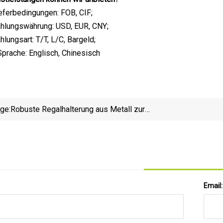
eferbedingungen: FOB, CIF;
ahlungswährung: USD, EUR, CNY;
lungsart: T/T, L/C, Bargeld;
prache: Englisch, Chinesisch
ige:
Robuste Regalhalterung aus Metall zur
Wandmontage
S
Email