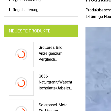
L-Regalhalterung
Produktbeschr
L-förmige Hoc
NEUESTE PRODUKTE
Größeres Bild
Anzeigenzum
Vergleich
HinzufügenteilenH
Ohe Qualität,
G636
Günstiger Preis
Naturgranit/Wascht
Solarbetriebene
Ischplatte/Arbeitsp
Gartenlampe Für
Latten Küche
Den Außenbereich,
Badezimmer/Bode
100 LEDs,
Solarpanel-Metall-
Nfliesen
Wasserdichter
TV-Monitor-