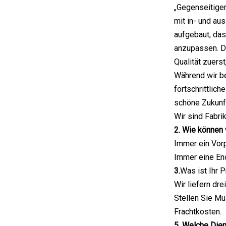
„Gegenseitiger
mit in- und au
aufgebaut, das
anzupassen. Da
Qualität zuers
Während wir b
fortschrittlic
schöne Zukunf
Wir sind Fabrik
2. Wie können 
Immer ein Vor
Immer eine En
3.
Was ist Ihr 
Wir liefern dr
Stellen Sie Mu
Frachtkosten.
5. Welche Dien