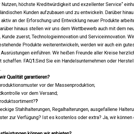
 Nutzen, höchste Kreditwürdigkeit und exzellenter Service“ einha
sländischen Kunden aufzubauen und zu entwickeln. Darüber hina
 aktiv an der Erforschung und Entwicklung neuer Produkte arbeit
rüber hinaus stellen wir uns dem Wettbewerb auch mit dem neuen
t, Kunde zuerst, Technologieinnovation und Serviceinnovation. 
estehende Produkte weiterentwickeln, werden wir auch ein gute
he Ausrüstungen einführen. Wir heißen Freunde aller Kreise herz
t schaffen. FAQ
1.
Sind Sie ein Handelsunternehmen oder Herstel
.
wir Qualität garantieren?
produktionsmuster vor der Massenproduktion;
dkontrolle vor dem Versand;
Produktsortiment?
?
eieckige Stahlhalterungen, Regalhalterungen, ausgefallene Halter
ster zur Verfügung? Ist es kostenlos oder extra? Ja, wir können
stleistungen können wir anbieten?